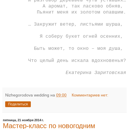
И разговор деревьев чуть уставших…
А аромат, так ласково обняв,
Пьянит меня их золотом опавшим.
… Закружит ветер, листьями шурша,
Я соберу букет огней осенних,
Быть может, то окно – моя душа,
Что целый день искала вдохновенья?
Екатерина Заритовская
Nizhegorodova wedding
на
09:00
Комментариев нет:
Поделиться
пятница, 21 ноября 2014 г.
Мастер-класс по новогодним