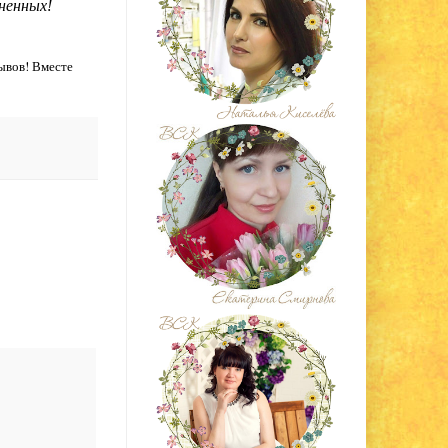
ненных!
ывов! Вместе