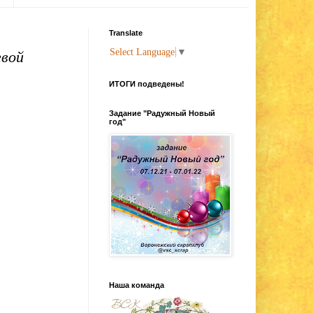
Translate
Select Language
▼
евой
ИТОГИ подведены!
Задание "Радужный Новый
год"
Наша команда