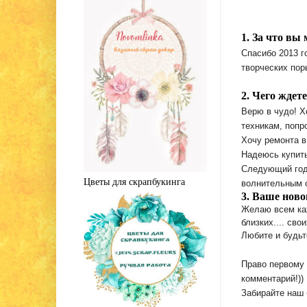
1. За что вы
Спасибо 2013 г
творческих пор
2. Чего ждете
Верю в чудо! Х
техникам, попр
Хочу ремонта в
Надеюсь купить
Следующий год 
Цветы для скрапбукинга
волнительным о
3. Ваше ново
Желаю всем ка
близких.... свои
Любите и будьт
Право первому 
комментарий!))
Забирайте наш 