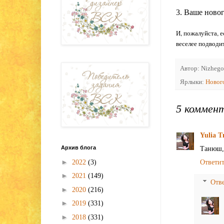
П
3. Ваше ново
И, пожалуйста, 
веселее подводит
Автор:
Nizhego
Ярлыки:
Новог
5 коммен
Yulia 
Архив блога
Танюш, 
►
2022
(3)
Ответи
►
2021
(149)
Отв
►
2020
(216)
►
2019
(331)
►
2018
(331)