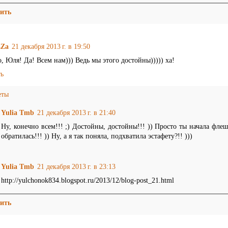
ить
ZZa
21 декабря 2013 г. в 19:50
, Юля! Да! Всем нам))) Ведь мы этого достойны))))) ха!
ть
еты
Yulia Tmb
21 декабря 2013 г. в 21:40
Ну, конечно всем!!! ;) Достойны, достойны!!! )) Просто ты начала флеш
обратилась!!! )) Ну, а я так поняла, подхватила эстафету?!! )))
Yulia Tmb
21 декабря 2013 г. в 23:13
http://yulchonok834.blogspot.ru/2013/12/blog-post_21.html
ить