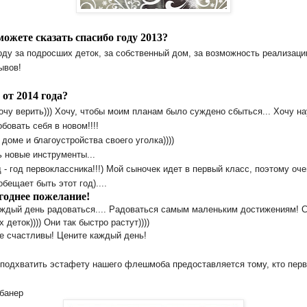
 можете сказать спасибо году 2013?
оду за подросших деток, за собственный дом, за возможность реализаци
ывов!
 от 2014 года?
очу верить))) Хочу, чтобы моим планам было суждено сбыться... Хочу н
обовать себя в новом!!!!
 доме и благоустройства своего уголка))))
 новые инструменты...
- год первоклассника!!!) Мой сыночек идет в первый класс, поэтому оче
бещает быть этот год)....
годнее пожелание!
ждый день радоваться.... Радоваться самым маленьким достижениям! С
х деток)))) Они так быстро растут))))
е счастливы! Цените каждый день!
подхватить эстафету нашего флешмоба предоставляется тому, кто перв
банер