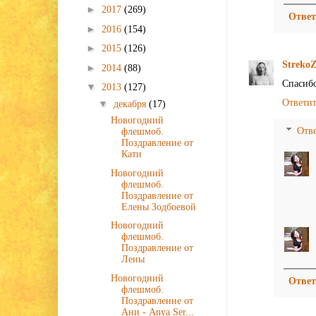
►
2017
(269)
Ответ
►
2016
(154)
►
2015
(126)
Streko
►
2014
(88)
Спасибо
▼
2013
(127)
Ответи
▼
декабря
(17)
Новогодний
Отв
флешмоб.
Поздравление от
Кати
Новогодний
флешмоб.
Поздравление от
Елены Зодбоевой
Новогодний
флешмоб.
Поздравление от
Лены
Новогодний
Ответ
флешмоб.
Поздравление от
Ани - Anya Ser...