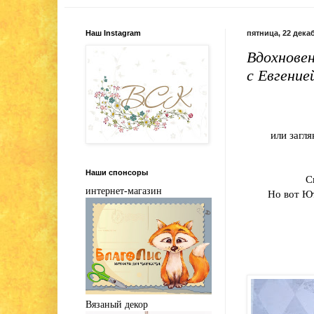
Наш Instagram
пятница, 22 декаб
Вдохновен
с Евгение
или загля
Наши спонсоры
С
интернет-магазин
Но вот Ют
Вязаный декор