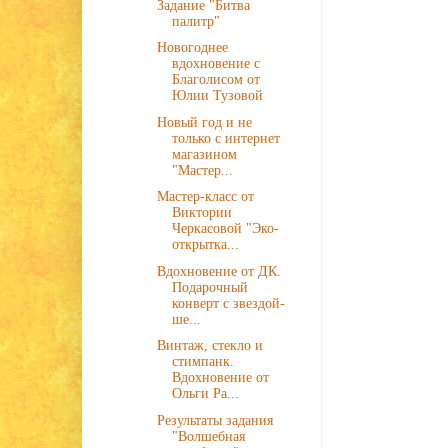
Задание "Битва
палитр"
Новогоднее
вдохновение с
Благолисом от
Юлии Тузовой
Новый год и не
только с интернет
магазином
"Мастер...
Мастер-класс от
Виктории
Черкасовой "Эко-
открытка...
Вдохновение от ДК.
Подарочный
конверт с звездой-
ше...
Винтаж, стекло и
стимпанк.
Вдохновение от
Ольги Ра...
Результаты задания
"Волшебная