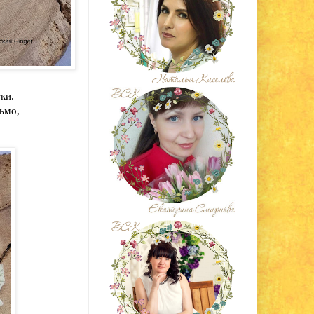
тки.
сьмо,