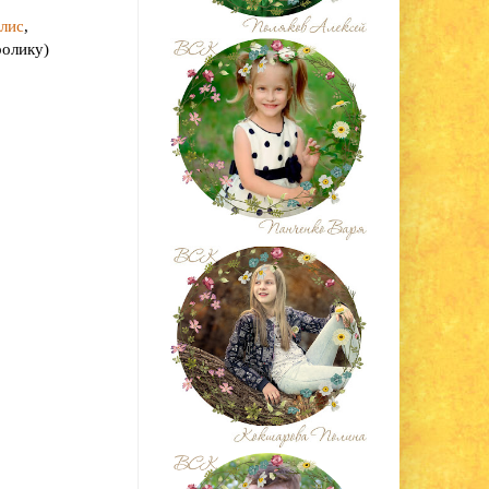
олис
,
ролику)