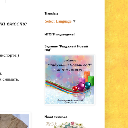
Translate
Select Language
▼
ка вместе
ИТОГИ подведены!
Задание "Радужный Новый
год"
анспорте:)
т.
я снимать,
Наша команда