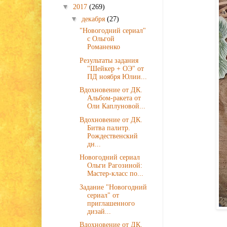
▼
2017
(269)
▼
декабря
(27)
"Новогодний сериал"
с Ольгой
Романенко
Результаты задания
"Шейкер + ОЭ" от
ПД ноября Юлии...
Вдохновение от ДК.
Альбом-ракета от
Оли Каплуновой...
Вдохновение от ДК.
Битва палитр.
Рождественский
дн...
Новогодний сериал
Ольги Рагозиной:
Мастер-класс по...
Задание "Новогодний
сериал" от
приглашенного
дизай...
Вдохновение от ДК.