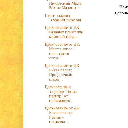
Прозрачный Magic
Неи
Box от Марины ...
исполь
Итоги задания
"Горячий шоколад"
Вдохновение от ДК.
Вязаный принт для
маминой сокро...
Вдохновение от ДК.
Мастер-класс -
новогодняя
откры...
Вдохновение от ДК.
Битва палитр.
Праздничная
откры...
Вдохновение к
заданию "Битва
палитр" от
приглашенн...
Вдохновение от ДК.
Битва палитр.
Рустик -
открытка...